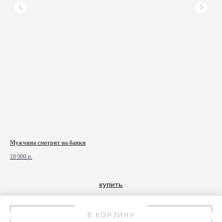
Мужчина смотрит на банки
Цве
10 000
р.
25 
купить
В КОРЗИНУ