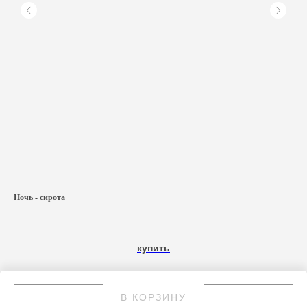
Ночь - сирота
Вет
купить
В КОРЗИНУ