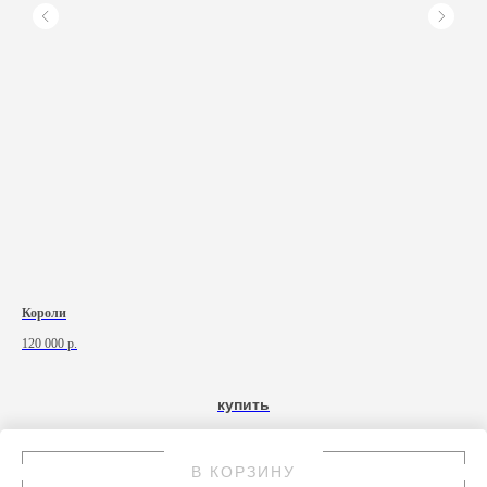
Короли
Пел
120 000
р.
купить
В КОРЗИНУ