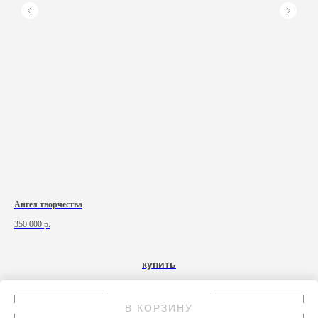
Ангел творчества
По
350 000
р.
купить
В КОРЗИНУ