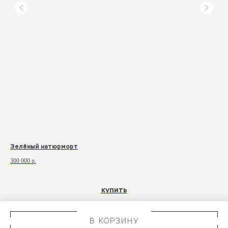
Зелёный натюрморт
Ро
300 000
р.
350
купить
В КОРЗИНУ