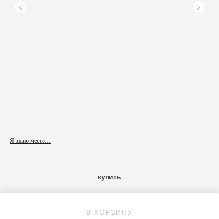
Я знаю место…
Дво
90 
купить
В КОРЗИНУ