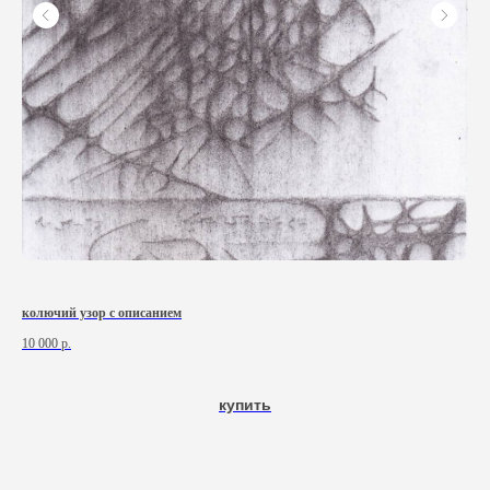
колючий узор с описанием
Вто
10 000
р.
120
купить