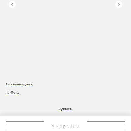
Солнечный день
Бан
40 000
р.
50 
купить
В КОРЗИНУ