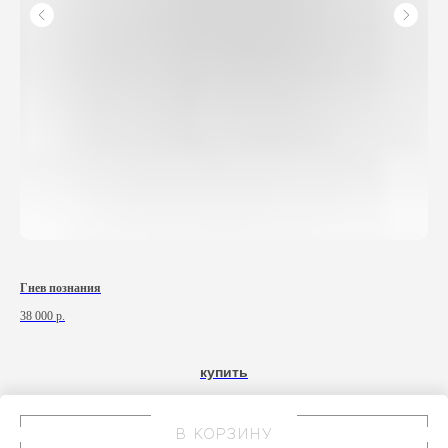
Гнев познания
Спа
38 000
р.
450
купить
В КОРЗИНУ