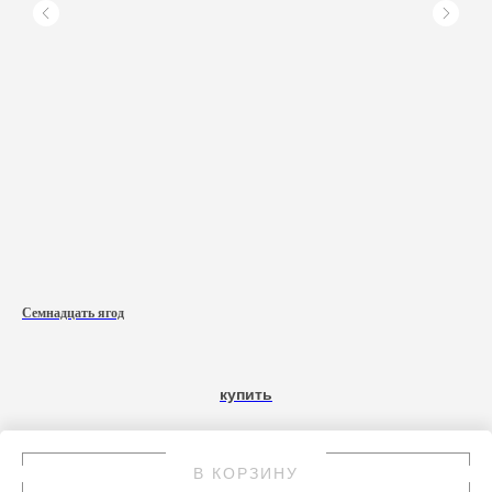
Семнадцать ягод
Del
80 
купить
В КОРЗИНУ