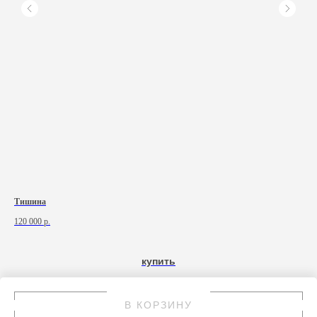
Тишина
Обы
120 000
р.
85 
купить
В КОРЗИНУ